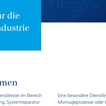
r die
dustrie
hmen
nstleister im Bereich
Eine besondere Dienstl
g, Systemreparatur
Montageprozesse oder Ko