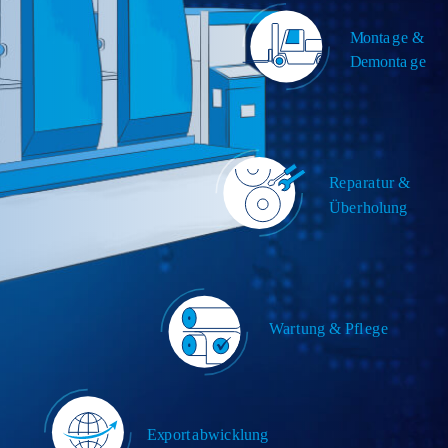
M
onta
g
e &
D
emonta
g
e
R
e
p
a
r
a
t
ur &
Ü
b
e
r
holung
W
ar
t
ung & Pfl
eg
e
E
x
p
ort
a
bwi
c
klung